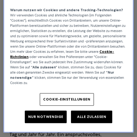
Warum nutzen wir Cookies und andere Tracking-Technologien?
Wir verwenden Cookies und ähnliche Technologien (im Folgenden
"Cookies"), einschließlich Cookies von Drittanbietern, um unsere Online-
Plattformen bereitzustellen und sicher zu betreiben, Nutzereinstellungen zu
Im Mittelpunkt der Philosophie und Tätigkeiten
ermöglichen, Statistiken zu erstellen, die Leistung der Website zu messen
und zu optimieren sowie für Marketingzwecke, um gezielte, personalisierte
von Rolex steht eine langfristige Perspektive.
Werbung entsprechend Ihrer Surfaktivitäten und -präferenzen anzuzeigen,
Das Konzept der Nachhaltigkeit prägt seit jeher
wenn Sie unsere Online-Plattformen oder die von Drittanbietern besuchen.
Um mehr über Cookies zu erfahren, lesen Sie bitte unsere
Cookie-
die Entwicklung: Die Herstellung klassischer,
Richtlinien
oder verwalten Sie Ihre Präferenzen unter "Cookie-
langlebiger Armbanduhren mit dem Anspruch, die
Einstellungen", wo Sie auch jederzeit Ihre Zustimmung widerrufen können.
Wenn Sie auf
“Alle zulassen“
klicken, stimmen Sie zu, dass Cookies für
Zeit zu überdauern, ist von Anfang an verbunden
alle oben genannten Zwecke eingesetzt werden. Wenn Sie auf
“Nur
mit dem Engagement für künftige Generationen
notwendige”
klicken, stimmen Sie nur der Verwendung von essenziellen
durch eine Vielzahl von Partnerschaften,
Cookies zu.
Initiativen und Maßnahmen.
COOKIE-EINSTELLUNGEN
Dieser Ansatz spiegelt die Philosophie hinter dem
Wort „Perpetual“ wider, die die Marke seit ihrer
NUR NOTWENDIGE
ALLE ZULASSEN
Gründung beflügelt, viele geschickte Menschen in die
Pflicht nimmt und harte Arbeit erfordert – Tag für
Tag und Jahr für Jahr. Ein anspruchsvolles,