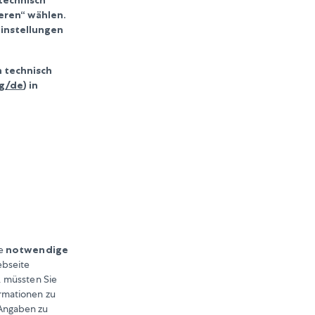
eren“ wählen.
Einstellungen
 technisch
rg/de
) in
te
notwendige
ebseite
. müssten Sie
rmationen zu
Angaben zu