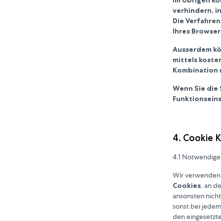
verhindern, i
Die Verfahren
Ihres Browser
Ausserdem kö
mittels koste
Kombination m
Wenn Sie die 
Funktionsein
4. Cookie 
4.1 Notwendige
Wir verwenden 
Cookies
, an d
ansonsten nicht
sonst bei jede
den eingesetzt