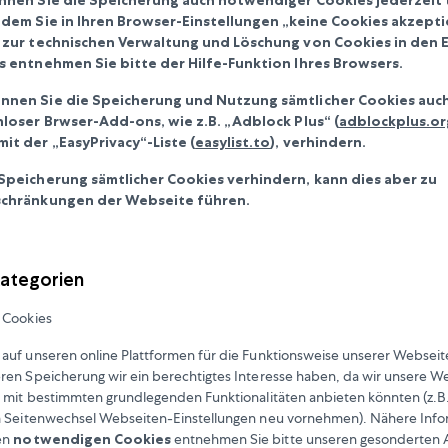
ndem Sie in Ihren Browser-Einstellungen „keine Cookies akzepti
 zur technischen Verwaltung und Löschung von Cookies in den 
s entnehmen Sie bitte der Hilfe-Funktion Ihres Browsers.
nnen Sie die Speicherung und Nutzung sämtlicher Cookies auch
nloser Brwser-Add-ons, wie z.B. „Adblock Plus“ (
adblockplus.o
it der „EasyPrivacy“-Liste (
easylist.to
), verhindern.
Speicherung sämtlicher Cookies verhindern, kann dies aber zu
schränkungen der Webseite führen.
Kategorien
 Cookies
auf unseren online Plattformen für die Funktionsweise unserer Websei
eren Speicherung wir ein berechtigtes Interesse haben, da wir unsere W
 mit bestimmten grundlegenden Funktionalitäten anbieten könnten (z.B
m Seitenwechsel Webseiten-Einstellungen neu vornehmen). Nähere Info
en
notwendigen Cookies
entnehmen Sie bitte unseren gesonderten 