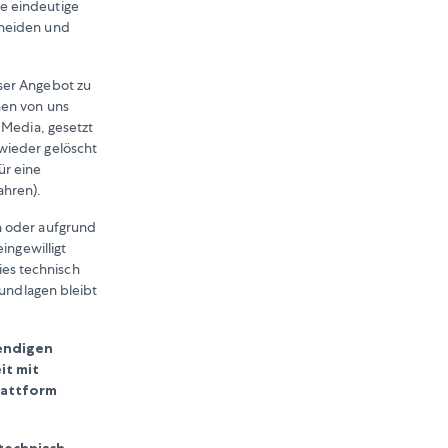
e eindeutige
cheiden und
ser Angebot zu
nen von uns
 Media, gesetzt
wieder gelöscht
ür eine
ahren).
n oder aufgrund
ingewilligt
es technisch
rundlagen bleibt
wendigen
it mit
lattform
technisch