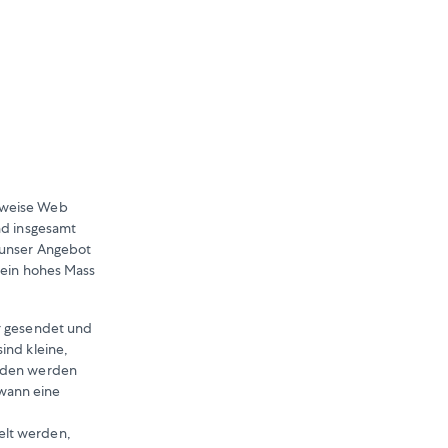
lsweise Web
nd insgesamt
d unser Angebot
d ein hohes Mass
er gesendet und
ind kleine,
laden werden
wann eine
elt werden,