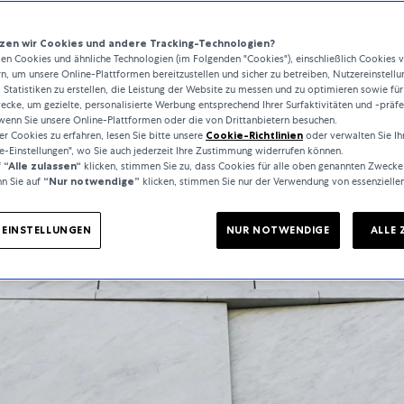
en wir Cookies und andere Tracking-Technologien?
n Cookies und ähnliche Technologien (im Folgenden "Cookies"), einschließlich Cookies 
rn, um unsere Online-Plattformen bereitzustellen und sicher zu betreiben, Nutzereinstellu
 Statistiken zu erstellen, die Leistung der Website zu messen und zu optimieren sowie für
cke, um gezielte, personalisierte Werbung entsprechend Ihrer Surfaktivitäten und -präf
wenn Sie unsere Online-Plattformen oder die von Drittanbietern besuchen.
 Cookies zu erfahren, lesen Sie bitte unsere
Cookie-Richtlinien
oder verwalten Sie Ih
e-Einstellungen", wo Sie auch jederzeit Ihre Zustimmung widerrufen können.
f
“Alle zulassen“
klicken, stimmen Sie zu, dass Cookies für alle oben genannten Zwecke
n Sie auf
“Nur notwendige”
klicken, stimmen Sie nur der Verwendung von essenzielle
-EINSTELLUNGEN
NUR NOTWENDIGE
ALLE 