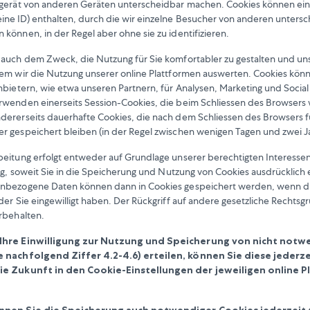
dgerät von anderen Geräten unterscheidbar machen. Cookies können ein
ne ID) enthalten, durch die wir einzelne Besucher von anderen unters
können, in der Regel aber ohne sie zu identifizieren.
 auch dem Zweck, die Nutzung für Sie komfortabler zu gestalten und un
dem wir die Nutzung unserer online Plattformen auswerten. Cookies kön
nbietern, wie etwa unseren Partnern, für Analysen, Marketing und Social
rwenden einerseits Session-Cookies, die beim Schliessen des Browsers 
ererseits dauerhafte Cookies, die nach dem Schliessen des Browsers f
 gespeichert bleiben (in der Regel zwischen wenigen Tagen und zwei J
beitung erfolgt entweder auf Grundlage unserer berechtigten Interesse
ung, soweit Sie in die Speicherung und Nutzung von Cookies ausdrücklich e
nbezogene Daten können dann in Cookies gespeichert werden, wenn di
der Sie eingewilligt haben. Der Rückgriff auf andere gesetzliche Rechtsg
rbehalten.
Ihre Einwilligung zur Nutzung und Speicherung von nicht not
e nachfolgend Ziffer 4.2-4.6) erteilen, können Sie diese jederze
ie Zukunft in den Cookie-Einstellungen der jeweiligen online P
nnen Sie die Speicherung auch notwendiger Cookies jederzeit 