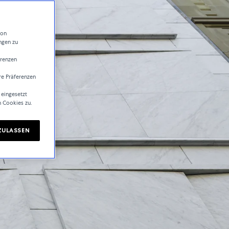
von
ngen zu
erenzen
re Präferenzen
 eingesetzt
n Cookies zu.
ZULASSEN