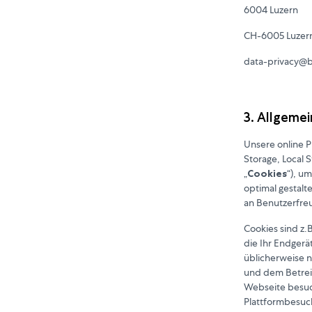
6004 Luzern
CH-6005 Luzer
data-privacy@
3. Allgeme
Unsere online 
Storage, Local 
„
Cookies
“), u
optimal gestalt
an Benutzerfreu
Cookies sind z.
die Ihr Endgerä
üblicherweise 
und dem Betrei
Webseite besuch
Plattformbesuc