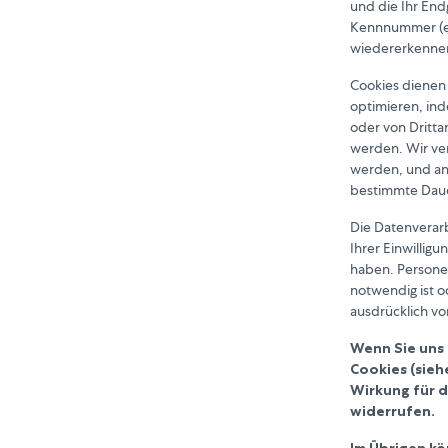
und die Ihr En
Kennnummer (ei
wiedererkennen 
Cookies dienen
optimieren, in
oder von Dritta
werden. Wir ve
werden, und and
bestimmte Dauer
Die Datenverar
Ihrer Einwillig
haben. Persone
notwendig ist o
ausdrücklich vo
Wenn Sie uns 
Cookies (sieh
Wirkung für d
widerrufen.
Im Übrigen kö