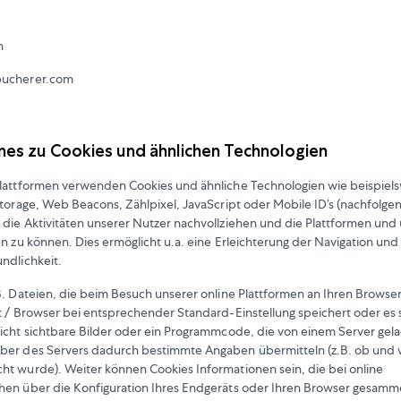
n
bucherer.com
ines zu Cookies und ähnlichen Technologien
Plattformen verwenden Cookies und ähnliche Technologien wie beispie
Storage, Web Beacons, Zählpixel, JavaScript oder Mobile ID’s (nachfolge
m die Aktivitäten unserer Nutzer nachvollziehen und die Plattformen un
en zu können. Dies ermöglicht u.a. eine Erleichterung der Navigation un
ndlichkeit.
B. Dateien, die beim Besuch unserer online Plattformen an Ihren Brows
t / Browser bei entsprechender Standard-Einstellung speichert oder es s
nicht sichtbare Bilder oder ein Programmcode, die von einem Server ge
ber des Servers dadurch bestimmte Angaben übermitteln (z.B. ob und 
t wurde). Weiter können Cookies Informationen sein, die bei online
hen über die Konfiguration Ihres Endgeräts oder Ihren Browser gesamm