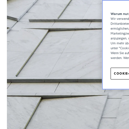
Warum nutz
Wir verwende
Drittanbiete
ermöglichen,
Marketingzwe
anzuzeigen, 
Um mehr über
unter "Cooki
Wenn Sie au
werden. Wen
COOKIE