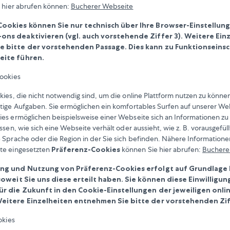
e hier abrufen können:
Bucherer Webseite
okies können Sie nur technisch über Ihre Browser-Einstellun
ns deaktivieren (vgl. auch vorstehende Ziffer 3). Weitere Ein
e bitte der vorstehenden Passage. Dies kann zu Funktionsein
eite führen.
Cookies
kies, die nicht notwendig sind, um die online Plattform nutzen zu können
tige Aufgaben. Sie ermöglichen ein komfortables Surfen auf unserer We
es ermöglichen beispielsweise einer Webseite sich an Informationen zu 
ssen, wie sich eine Webseite verhält oder aussieht, wie z. B. vorausgefül
 Sprache oder die Region in der Sie sich befinden. Nähere Informatione
te eingesetzten
Präferenz-Cookies
können Sie hier abrufen:
Buchere
ng und Nutzung von Präferenz-Cookies erfolgt auf Grundlage 
soweit Sie uns diese erteilt haben. Sie können diese Einwilligun
ür die Zukunft in den Cookie-Einstellungen der jeweiligen onli
eitere Einzelheiten entnehmen Sie bitte der vorstehenden Zif
okies