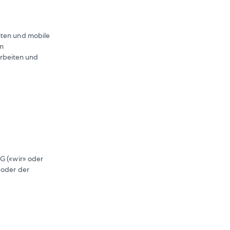
iten und mobile
im
rbeiten und
AG («wir» oder
 oder der