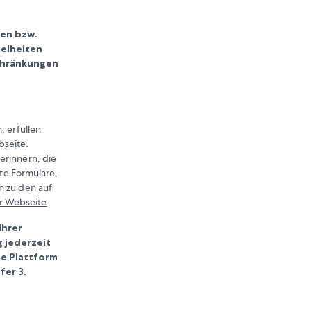
gen bzw.
zelheiten
schränkungen
, erfüllen
bseite.
erinnern, die
lte Formulare,
n zu den auf
r Webseite
Ihrer
g jederzeit
ne Plattform
fer 3.