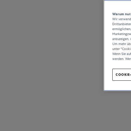
Warum nutz
Wir verwende
Drittanbiete
ermöglichen,
Marketingzwe
anzuzeigen, 
Um mehr über
unter "Cooki
Wenn Sie au
werden. Wen
COOKIE