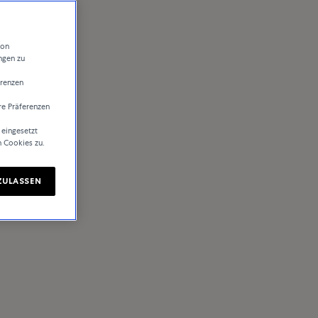
von
ngen zu
erenzen
re Präferenzen
 eingesetzt
n Cookies zu.
ZULASSEN