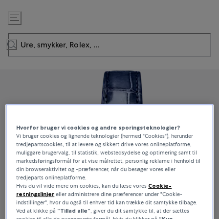
Gå
til
indhold
Hvorfor bruger vi cookies og andre sporingsteknologier?
Vi bruger cookies og lignende teknologier (hermed "Cookies"), herunder
tredjepartscookies, til at levere og sikkert drive vores onlineplatforme,
muliggøre brugervalg, til statistik, webstedsydelse og optimering samt til
markedsføringsformål for at vise målrettet, personlig reklame i henhold til
din browseraktivitet og -præferencer, når du besøger vores eller
tredjeparts onlineplatforme.
Hvis du vil vide mere om cookies, kan du læse vores
Cookie-
retningslinjer
eller administrere dine præferencer under "Cookie-
indstillinger", hvor du også til enhver tid kan trække dit samtykke tilbage.
Ved at klikke på
“Tillad alle“
, giver du dit samtykke til, at der sættes
cookies til alle de ovennævnte formål. Hvis du klikker på
“Kun