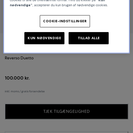
nødvendige”
, accepterer du kun brugen af nødvendige cookies.
COOKIE-INDSTILLINGER
KUN NØDVENDIGE
TILLAD ALLE
Jaeger-LeCoultre
Reverso Duetto
100.000 kr.
inkl. moms / gratis forsendelse
TJEK TILGÆNGELIGHED