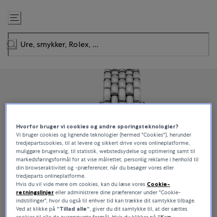
Gå
til
indhold
Hvorfor bruger vi cookies og andre sporingsteknologier?
Vi bruger cookies og lignende teknologier (hermed "Cookies"), herunder
tredjepartscookies, til at levere og sikkert drive vores onlineplatforme,
muliggøre brugervalg, til statistik, webstedsydelse og optimering samt til
markedsføringsformål for at vise målrettet, personlig reklame i henhold til
din browseraktivitet og -præferencer, når du besøger vores eller
tredjeparts onlineplatforme.
Hvis du vil vide mere om cookies, kan du læse vores
Cookie-
retningslinjer
eller administrere dine præferencer under "Cookie-
indstillinger", hvor du også til enhver tid kan trække dit samtykke tilbage.
Ved at klikke på
“Tillad alle“
, giver du dit samtykke til, at der sættes
cookies til alle de ovennævnte formål. Hvis du klikker på
“Kun