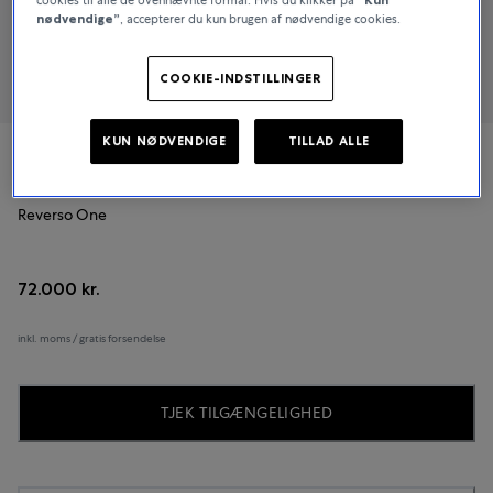
nødvendige”
, accepterer du kun brugen af nødvendige cookies.
COOKIE-INDSTILLINGER
KUN NØDVENDIGE
TILLAD ALLE
Jaeger-LeCoultre
Reverso One
72.000 kr.
inkl. moms / gratis forsendelse
TJEK TILGÆNGELIGHED