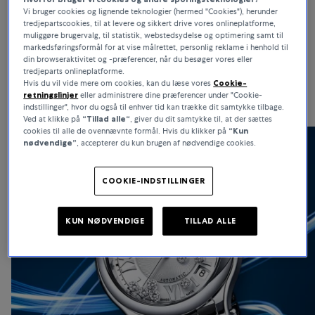
Vi bruger cookies og lignende teknologier (hermed "Cookies"), herunder
Som en anerkendt ekspert i fin urmagerkunst og haute joaillerie er
tredjepartscookies, til at levere og sikkert drive vores onlineplatforme,
Chopard verden over kendt for sin modige kreativitet og
muliggøre brugervalg, til statistik, webstedsydelse og optimering samt til
markedsføringsformål for at vise målrettet, personlig reklame i henhold til
konsekvente overholdelse af etiske principper. Chopard-ure står
din browseraktivitet og -præferencer, når du besøger vores eller
ikke blot for tradition og stærk moral, men også for enestående
tredjeparts onlineplatforme.
alsidighed, der har gjort indtryk i årtier.
Hvis du vil vide mere om cookies, kan du læse vores
Cookie-
retningslinjer
eller administrere dine præferencer under "Cookie-
indstillinger", hvor du også til enhver tid kan trække dit samtykke tilbage.
Ved at klikke på
“Tillad alle“
, giver du dit samtykke til, at der sættes
cookies til alle de ovennævnte formål. Hvis du klikker på
“Kun
nødvendige”
, accepterer du kun brugen af nødvendige cookies.
COOKIE-INDSTILLINGER
KUN NØDVENDIGE
TILLAD ALLE