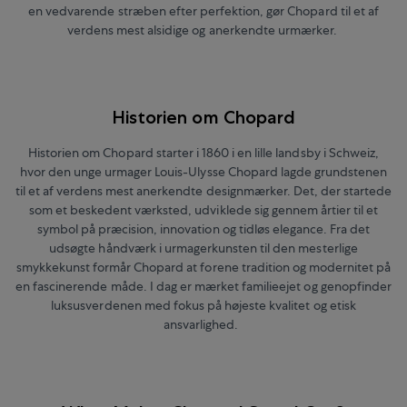
en vedvarende stræben efter perfektion, gør Chopard til et af
verdens mest alsidige og anerkendte urmærker.
Historien om Chopard
Historien om Chopard starter i 1860 i en lille landsby i Schweiz,
hvor den unge urmager Louis-Ulysse Chopard lagde grundstenen
til et af verdens mest anerkendte designmærker. Det, der startede
som et beskedent værksted, udviklede sig gennem årtier til et
symbol på præcision, innovation og tidløs elegance. Fra det
udsøgte håndværk i urmagerkunsten til den mesterlige
smykkekunst formår Chopard at forene tradition og modernitet på
en fascinerende måde. I dag er mærket familieejet og genopfinder
luksusverdenen med fokus på højeste kvalitet og etisk
ansvarlighed.