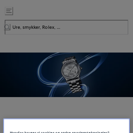
Gå
til
indhold
URE
Chopard
Hvorfor bruger vi cookies og andre sporingsteknologier?