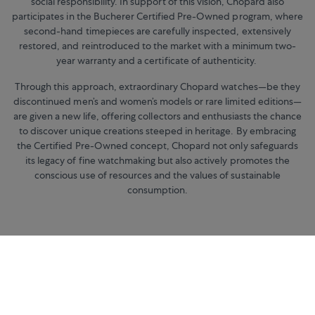
social responsibility. In support of this vision, Chopard also
participates in the Bucherer Certified Pre-Owned program, where
second-hand timepieces are carefully inspected, extensively
restored, and reintroduced to the market with a minimum two-
year warranty and a certificate of authenticity.
Through this approach, extraordinary Chopard watches—be they
discontinued men’s and women’s models or rare limited editions—
are given a new life, offering collectors and enthusiasts the chance
to discover unique creations steeped in heritage. By embracing
the Certified Pre-Owned concept, Chopard not only safeguards
its legacy of fine watchmaking but also actively promotes the
conscious use of resources and the values of sustainable
consumption.