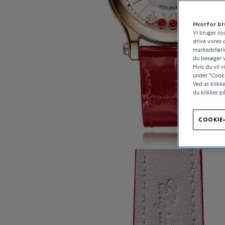
Hvorfor br
Vi bruger co
drive vores 
markedsførin
du besøger v
Hvis du vil 
under "Cooki
Ved at klikk
du klikker p
COOKIE-