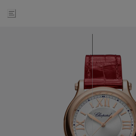
Gå
til
indhold