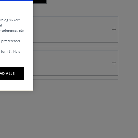
re og sikkert
il
præferencer, når
e præferencer
e formål. Hvis
LAD ALLE