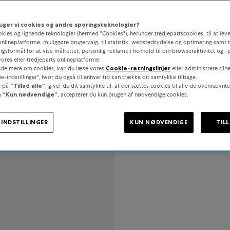
uger vi cookies og andre sporingsteknologier?
okies og lignende teknologier (hermed "Cookies"), herunder tredjepartscookies, til at leve
onlineplatforme, muliggøre brugervalg, til statistik, webstedsydelse og optimering samt t
PRODUKTDETALJER
gsformål for at vise målrettet, personlig reklame i henhold til din browseraktivitet og -
ores eller tredjeparts onlineplatforme.
vide mere om cookies, kan du læse vores
Cookie-retningslinjer
eller administrere din
e-indstillinger", hvor du også til enhver tid kan trække dit samtykke tilbage.
e på
“Tillad alle“
, giver du dit samtykke til, at der sættes cookies til alle de ovennævnt
å
“Kun nødvendige”
, accepterer du kun brugen af nødvendige cookies.
SPECIFIKATIONER
INDSTILLINGER
KUN NØDVENDIGE
TIL