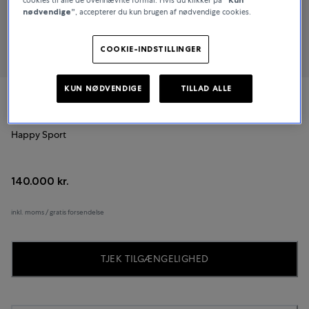
nødvendige”
, accepterer du kun brugen af nødvendige cookies.
COOKIE-INDSTILLINGER
KUN NØDVENDIGE
TILLAD ALLE
Chopard
Happy Sport
140.000 kr.
inkl. moms / gratis forsendelse
TJEK TILGÆNGELIGHED