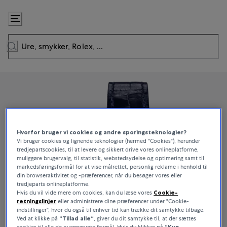
Gå
til
indhold
Hvorfor bruger vi cookies og andre sporingsteknologier?
Vi bruger cookies og lignende teknologier (hermed "Cookies"), herunder
tredjepartscookies, til at levere og sikkert drive vores onlineplatforme,
muliggøre brugervalg, til statistik, webstedsydelse og optimering samt til
markedsføringsformål for at vise målrettet, personlig reklame i henhold til
din browseraktivitet og -præferencer, når du besøger vores eller
tredjeparts onlineplatforme.
Hvis du vil vide mere om cookies, kan du læse vores
Cookie-
retningslinjer
eller administrere dine præferencer under "Cookie-
indstillinger", hvor du også til enhver tid kan trække dit samtykke tilbage.
Ved at klikke på
“Tillad alle“
, giver du dit samtykke til, at der sættes
cookies til alle de ovennævnte formål. Hvis du klikker på
“Kun