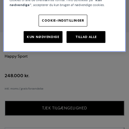
nødvendige”
, accepterer du kun brugen af nødvendige cookies.
COOKIE-INDSTILLINGER
KUN NØDVENDIGE
TILLAD ALLE
Chopard
Happy Sport
248.000 kr.
inkl. moms / gratis forsendelse
TJEK TILGÆNGELIGHED