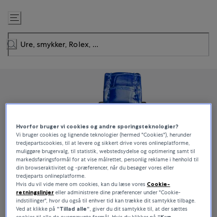
Gå
til
indhold
Hvorfor bruger vi cookies og andre sporingsteknologier?
Vi bruger cookies og lignende teknologier (hermed "Cookies"), herunder
tredjepartscookies, til at levere og sikkert drive vores onlineplatforme,
muliggøre brugervalg, til statistik, webstedsydelse og optimering samt til
markedsføringsformål for at vise målrettet, personlig reklame i henhold til
din browseraktivitet og -præferencer, når du besøger vores eller
tredjeparts onlineplatforme.
Hvis du vil vide mere om cookies, kan du læse vores
Cookie-
retningslinjer
eller administrere dine præferencer under "Cookie-
indstillinger", hvor du også til enhver tid kan trække dit samtykke tilbage.
Ved at klikke på
“Tillad alle“
, giver du dit samtykke til, at der sættes
cookies til alle de ovennævnte formål. Hvis du klikker på
“Kun