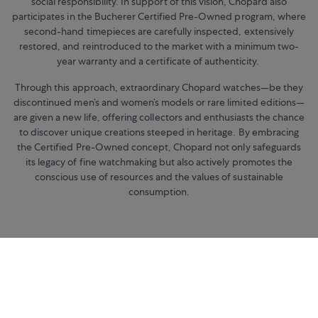
social responsibility. In support of this vision, Chopard also
participates in the Bucherer Certified Pre-Owned program, where
second-hand timepieces are carefully inspected, extensively
restored, and reintroduced to the market with a minimum two-
year warranty and a certificate of authenticity.
Through this approach, extraordinary Chopard watches—be they
discontinued men’s and women’s models or rare limited editions—
are given a new life, offering collectors and enthusiasts the chance
to discover unique creations steeped in heritage. By embracing
the Certified Pre-Owned concept, Chopard not only safeguards
its legacy of fine watchmaking but also actively promotes the
conscious use of resources and the values of sustainable
consumption.