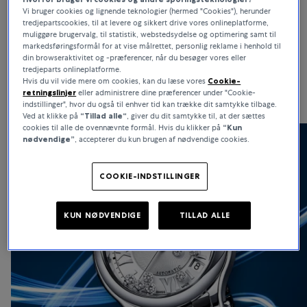
Vi bruger cookies og lignende teknologier (hermed "Cookies"), herunder
Som en anerkendt ekspert i fin urmagerkunst og haute joaillerie er
tredjepartscookies, til at levere og sikkert drive vores onlineplatforme,
Chopard verden over kendt for sin modige kreativitet og
muliggøre brugervalg, til statistik, webstedsydelse og optimering samt til
markedsføringsformål for at vise målrettet, personlig reklame i henhold til
konsekvente overholdelse af etiske principper. Chopard-ure står
din browseraktivitet og -præferencer, når du besøger vores eller
ikke blot for tradition og stærk moral, men også for enestående
tredjeparts onlineplatforme.
alsidighed, der har gjort indtryk i årtier.
Hvis du vil vide mere om cookies, kan du læse vores
Cookie-
retningslinjer
eller administrere dine præferencer under "Cookie-
indstillinger", hvor du også til enhver tid kan trække dit samtykke tilbage.
Ved at klikke på
“Tillad alle“
, giver du dit samtykke til, at der sættes
cookies til alle de ovennævnte formål. Hvis du klikker på
“Kun
nødvendige”
, accepterer du kun brugen af nødvendige cookies.
COOKIE-INDSTILLINGER
KUN NØDVENDIGE
TILLAD ALLE