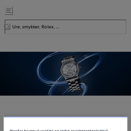
Gå
til
indhold
URE
Chopard
Hvorfor bruger vi cookies og andre sporingsteknologier?