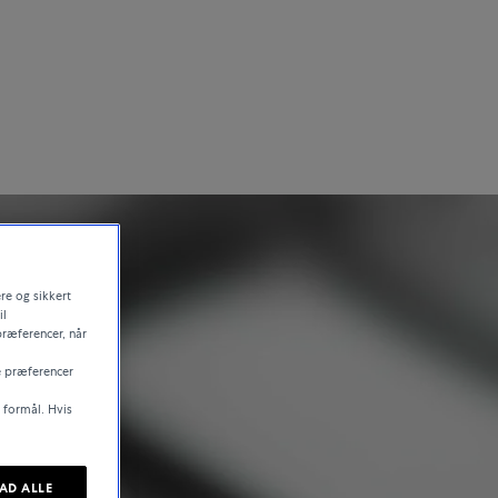
re og sikkert
il
præferencer, når
e præferencer
e formål. Hvis
LAD ALLE