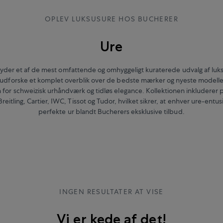
OPLEV LUKSUSURE HOS BUCHERER
Ure
byder et af de mest omfattende og omhyggeligt kuraterede udvalg af luks
dforske et komplet overblik over de bedste mærker og nyeste modeller
 for schweizisk urhåndværk og tidløs elegance. Kollektionen inkluderer p
itling, Cartier, IWC, Tissot og Tudor, hvilket sikrer, at enhver ure-entus
perfekte ur blandt Bucherers eksklusive tilbud.
INGEN RESULTATER AT VISE
Vi er kede af det!