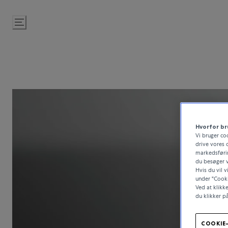
Gå
til
indhold
Hvorfor br
Vi bruger co
drive vores 
markedsførin
du besøger v
Hvis du vil 
under "Cooki
Ved at klikk
du klikker p
COOKIE-