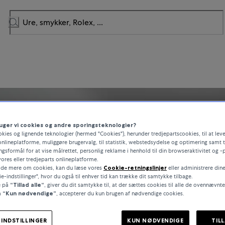
uger vi cookies og andre sporingsteknologier?
okies og lignende teknologier (hermed "Cookies"), herunder tredjepartscookies, til at leve
onlineplatforme, muliggøre brugervalg, til statistik, webstedsydelse og optimering samt t
gsformål for at vise målrettet, personlig reklame i henhold til din browseraktivitet og -
ores eller tredjeparts onlineplatforme.
vide mere om cookies, kan du læse vores
Cookie-retningslinjer
eller administrere din
e-indstillinger", hvor du også til enhver tid kan trække dit samtykke tilbage.
e på
“Tillad alle“
, giver du dit samtykke til, at der sættes cookies til alle de ovennævnt
å
“Kun nødvendige”
, accepterer du kun brugen af nødvendige cookies.
INDSTILLINGER
KUN NØDVENDIGE
TIL