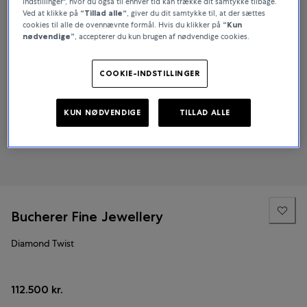
indstillinger", hvor du også til enhver tid kan trække dit samtykke tilbage.
Ved at klikke på
“Tillad alle“
, giver du dit samtykke til, at der sættes
cookies til alle de ovennævnte formål. Hvis du klikker på
“Kun
nødvendige”
, accepterer du kun brugen af nødvendige cookies.
COOKIE-INDSTILLINGER
KUN NØDVENDIGE
TILLAD ALLE
Bucherer Fine Jewellery
Diamond Twist
112.500 kr.