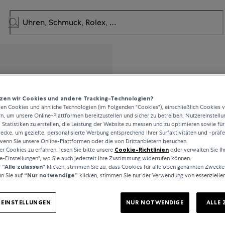
Chopard
en wir Cookies und andere Tracking-Technologien?
n Cookies und ähnliche Technologien (im Folgenden "Cookies"), einschließlich Cookies 
Happy Sport
rn, um unsere Online-Plattformen bereitzustellen und sicher zu betreiben, Nutzereinstellu
 Statistiken zu erstellen, die Leistung der Website zu messen und zu optimieren sowie für
cke, um gezielte, personalisierte Werbung entsprechend Ihrer Surfaktivitäten und -präf
wenn Sie unsere Online-Plattformen oder die von Drittanbietern besuchen.
 Cookies zu erfahren, lesen Sie bitte unsere
Cookie-Richtlinien
oder verwalten Sie Ih
7.600 €
e-Einstellungen", wo Sie auch jederzeit Ihre Zustimmung widerrufen können.
f
“Alle zulassen“
klicken, stimmen Sie zu, dass Cookies für alle oben genannten Zwecke
n Sie auf
“Nur notwendige”
klicken, stimmen Sie nur der Verwendung von essenzielle
inkl. MwSt. / kostenloser Ver
-EINSTELLUNGEN
NUR NOTWENDIGE
ALLE 