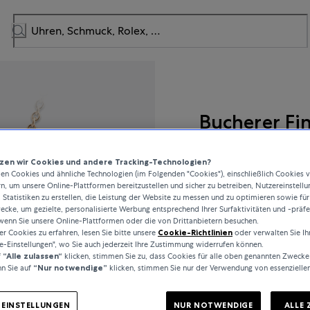
Bucherer Fi
Lacrima
en wir Cookies und andere Tracking-Technologien?
n Cookies und ähnliche Technologien (im Folgenden "Cookies"), einschließlich Cookies 
rn, um unsere Online-Plattformen bereitzustellen und sicher zu betreiben, Nutzereinstellu
 Statistiken zu erstellen, die Leistung der Website zu messen und zu optimieren sowie für
cke, um gezielte, personalisierte Werbung entsprechend Ihrer Surfaktivitäten und -präf
1.650 €
wenn Sie unsere Online-Plattformen oder die von Drittanbietern besuchen.
 Cookies zu erfahren, lesen Sie bitte unsere
Cookie-Richtlinien
oder verwalten Sie Ih
e-Einstellungen", wo Sie auch jederzeit Ihre Zustimmung widerrufen können.
inkl. MwSt. / kostenloser Ver
f
“Alle zulassen“
klicken, stimmen Sie zu, dass Cookies für alle oben genannten Zwecke
n Sie auf
“Nur notwendige”
klicken, stimmen Sie nur der Verwendung von essenzielle
Auf Lager
-EINSTELLUNGEN
NUR NOTWENDIGE
ALLE 