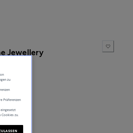
ne Jewellery
von
ngen zu
erenzen
re Präferenzen
sand
 eingesetzt
n Cookies zu.
ZULASSEN