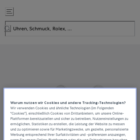
Zum
Inhalt
springen
Warum nutzen wir Cookies und andere Tracking-Technologien?
Wir verwenden Cookies und ähnliche Technologien (im Folgenden
"Cookies"), einschließlich Cookies von Drittanbietern, um unsere Online-
Plattformen bereitzustellen und sicher zu betreiben, Nutzereinstellungen zu
ermöglichen, Statistiken zu erstellen, die Leistung der Website zu messen
und zu optimieren sowie für Marketingzwecke, um gezielte, personalisierte
Werbung entsprechend Ihrer Surfaktivitäten und -präferenzen anzuzeigen,
wenn Sie unsere Online-Plattformen oder die von Drittanbietern besuchen.