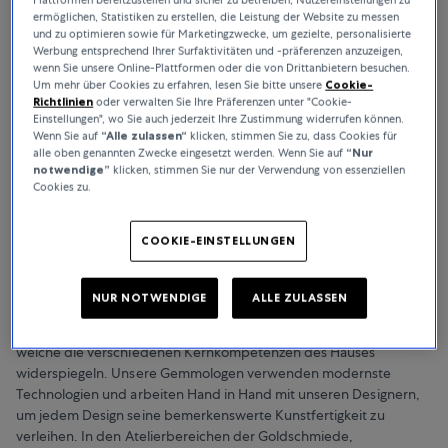
ermöglichen, Statistiken zu erstellen, die Leistung der Website zu messen
und zu optimieren sowie für Marketingzwecke, um gezielte, personalisierte
Werbung entsprechend Ihrer Surfaktivitäten und -präferenzen anzuzeigen,
wenn Sie unsere Online-Plattformen oder die von Drittanbietern besuchen.
Um mehr über Cookies zu erfahren, lesen Sie bitte unsere
Cookie-
Richtlinien
oder verwalten Sie Ihre Präferenzen unter "Cookie-
Einstellungen", wo Sie auch jederzeit Ihre Zustimmung widerrufen können.
Wenn Sie auf
“Alle zulassen“
klicken, stimmen Sie zu, dass Cookies für
Eine inspirierende Umgebung
alle oben genannten Zwecke eingesetzt werden. Wenn Sie auf
“Nur
notwendige”
klicken, stimmen Sie nur der Verwendung von essenziellen
schaffen
Cookies zu.
Versehen mit grossen Fensterfronten und Lichtkuppeln bieten die
COOKIE-EINSTELLUNGEN
neuen Ateliers auf fast 800m2 einen exklusiven Blick hinter die
Kulissen. Hier trifft modernste Technik auf herausragende
Handwerkskunst, die kontinuierlich weitergegeben und seit
NUR NOTWENDIGE
ALLE ZULASSEN
Bucherers Gründung 1888 weiterentwickelt worden ist. Der
gesamte Bereich ist in unterschiedliche Bereiche aufgeteilt,
welche die verschiedenen Kernkompetenzen des Hauses
widerspiegeln. Unsere Gemmologen verwenden modernste
Technologien und arbeiten Hand in Hand mit unseren Designern,
um jedem Design seine bemerkenswerte Kunstfertigkeit zu
verleihen. In den Atelierbereichen der Goldschmiede,