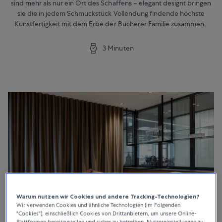
sind mehr als nur ein Ort des Schaffens – elegant designt bringen
sie die in jedem Schmuckstück Vollendung findende höchste
Kunstfertigkeit mit dem Erbe der Bucherer Familie zusammen.
3 Minuten
Warum nutzen wir Cookies und andere Tracking-Technologien?
Wir verwenden Cookies und ähnliche Technologien (im Folgenden
"Cookies"), einschließlich Cookies von Drittanbietern, um unsere Online-
Plattformen bereitzustellen und sicher zu betreiben, Nutzereinstellungen zu