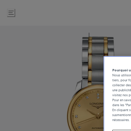
Passer
au
contenu
Pourquoi u
Nous utiliso
tiers, pour f
collecter des
une publicit
visitez nos p
Pour en savoi
dans les "Pa
En cliquant 
susmentionné
nécessaires.