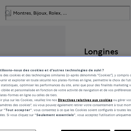
Longines
Master Collection
tilisons-nous des cookies et d'autres technologies de suivi ?
ns des cookies et des technologies similaires (ci-après dénommés "Cookies"), y compris 
ournir et exploiter en toute sécurité nos plates-formes en ligne, permettre le choix de l'uti
 statistiques, optimiser les performances du site, ainsi que pour des finalités marketing v
3 100 CHF
é ciblée et personnalisée en fonction de votre activité de navigation et de vos préférence
lates-formes en ligne ou celles de tiers.
r plus sur les Cookies, veuillez lire nos
Directives relatives aux cookies
ou gérer vos
incl. TVA / Livraison gratuite
ramètres des cookies", où vous pouvez également retirer votre consentement à tout mom
sur
“Tout accepter“
, vous consentez à ce que les Cookies soient configurés à toutes les
es. Si vous cliquez sur
“Seulement essentiels”
, vous acceptez l'utilisation uniquem