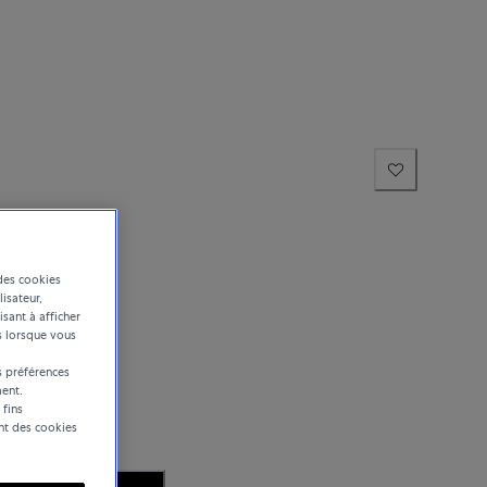
des cookies
lisateur,
isant à afficher
s lorsque vous
 préférences
ent.
 fins
ent des cookies