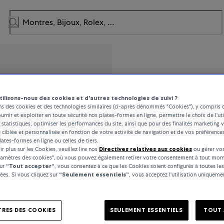
Breguet
tilisons-nous des cookies et d'autres technologies de suivi ?
ns des cookies et des technologies similaires (ci-après dénommés "Cookies"), y compris 
Marine
ournir et exploiter en toute sécurité nos plates-formes en ligne, permettre le choix de l'uti
 statistiques, optimiser les performances du site, ainsi que pour des finalités marketing v
é ciblée et personnalisée en fonction de votre activité de navigation et de vos préférence
lates-formes en ligne ou celles de tiers.
r plus sur les Cookies, veuillez lire nos
Directives relatives aux cookies
ou gérer vos
39 300 CHF
ramètres des cookies", où vous pouvez également retirer votre consentement à tout mom
sur
“Tout accepter“
, vous consentez à ce que les Cookies soient configurés à toutes les
es. Si vous cliquez sur
“Seulement essentiels”
, vous acceptez l'utilisation uniquem
incl. TVA / Livraison gratuite
RES DES COOKIES
SEULEMENT ESSENTIELS
TOUT 