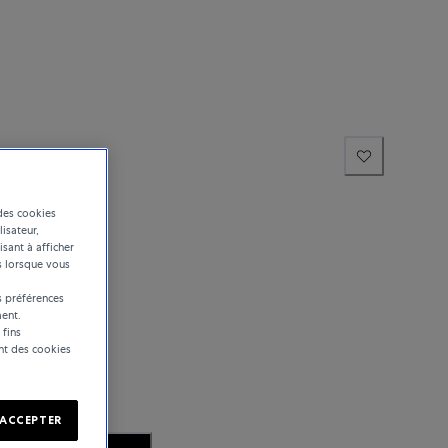
des cookies
lisateur,
isant à afficher
s lorsque vous
 préférences
ent.
 fins
ent des cookies
ACCEPTER