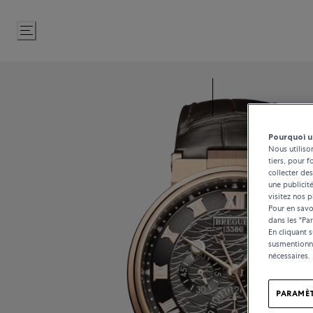
Passer
au
contenu
Pourquoi u
Nous utiliso
tiers, pour f
collecter des
une publicit
visitez nos p
Pour en savoi
dans les "Pa
En cliquant 
susmentionné
nécessaires.
PARAMÈT