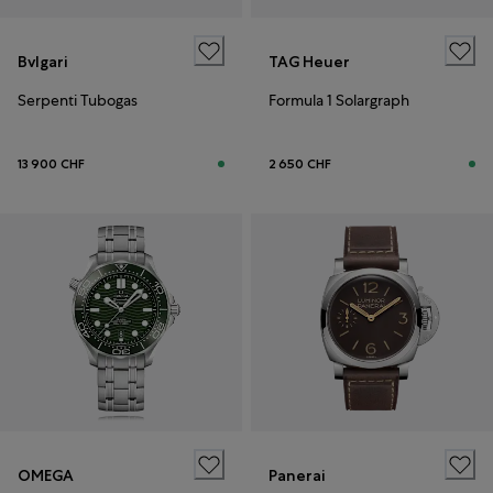
Bvlgari
TAG Heuer
Serpenti Tubogas
Formula 1 Solargraph
13 900 CHF
2 650 CHF
OMEGA
Panerai