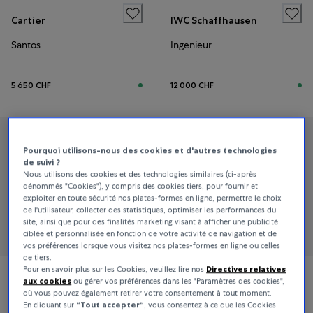
Cartier
IWC Schaffhausen
Santos
Ingenieur
5 650 CHF
12 000 CHF
Pourquoi utilisons-nous des cookies et d'autres technologies
de suivi ?
Nous utilisons des cookies et des technologies similaires (ci-après
dénommés "Cookies"), y compris des cookies tiers, pour fournir et
exploiter en toute sécurité nos plates-formes en ligne, permettre le choix
de l'utilisateur, collecter des statistiques, optimiser les performances du
site, ainsi que pour des finalités marketing visant à afficher une publicité
ciblée et personnalisée en fonction de votre activité de navigation et de
vos préférences lorsque vous visitez nos plates-formes en ligne ou celles
de tiers.
Pour en savoir plus sur les Cookies, veuillez lire nos
Directives relatives
aux cookies
ou gérer vos préférences dans les "Paramètres des cookies",
Jaeger-LeCoultre
Piaget
où vous pouvez également retirer votre consentement à tout moment.
En cliquant sur
“Tout accepter“
, vous consentez à ce que les Cookies
Reverso Duetto
Sixtie