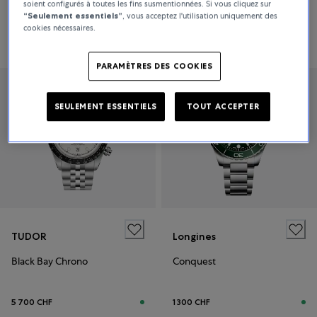
soient configurés à toutes les fins susmentionnées. Si vous cliquez sur
“Seulement essentiels”
, vous acceptez l'utilisation uniquement des
cookies nécessaires.
11 300 CHF
10 600 CHF
PARAMÈTRES DES COOKIES
SEULEMENT ESSENTIELS
TOUT ACCEPTER
TUDOR
Longines
Black Bay Chrono
Conquest
5 700 CHF
1 300 CHF