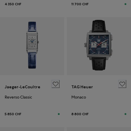
4 350 CHF
11 700 CHF
Jaeger-LeCoultre
TAG Heuer
Reverso Classic
Monaco
5 850 CHF
8 800 CHF