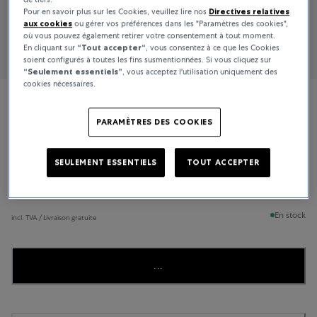
Pour en savoir plus sur les Cookies, veuillez lire nos
Directives relatives
aux cookies
ou gérer vos préférences dans les "Paramètres des cookies",
où vous pouvez également retirer votre consentement à tout moment.
En cliquant sur
“Tout accepter“
, vous consentez à ce que les Cookies
soient configurés à toutes les fins susmentionnées. Si vous cliquez sur
“Seulement essentiels”
, vous acceptez l'utilisation uniquement des
cookies nécessaires.
Bucherer Fine Jewellery
PARAMÈTRES DES COOKIES
Classics
SEULEMENT ESSENTIELS
TOUT ACCEPTER
1 400 CHF
En stock
incl. TVA / Livraison gratuite
...