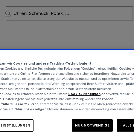
UHREN
en wir Cookies und andere Tracking-Technologien?
Urwerk
n Cookies und ähnliche Technologien (im Folgenden "Cookies"), einschließlich Cookies 
rn, um unsere Online-Plattformen bereitzustellen und sicher zu betreiben, Nutzereinstellu
 Statistiken zu erstellen, die Leistung der Website zu messen und zu optimieren sowie für
997 gegründete Marke URWERK noch jung ist, spielt sie in der Welt der
cke, um gezielte, personalisierte Werbung entsprechend Ihrer Surfaktivitäten und -präf
wenn Sie unsere Online-Plattformen oder die von Drittanbietern besuchen.
ine Vorreiterrolle. Mit einer Jahresproduktion von rund 200 Zeitmess
 Cookies zu erfahren, lesen Sie bitte unsere
Cookie-Richtlinien
oder verwalten Sie Ih
ndwerkstatt, in der traditionelles Fachwissen und avantgardistische Äst
e-Einstellungen", wo Sie auch jederzeit Ihre Zustimmung widerrufen können.
. URWERK entwickelt komplexe, moderne und vollständig neuartige Uh
f
“Alle zulassen“
klicken, stimmen Sie zu, dass Cookies für alle oben genannten Zwecke
sprüche der hohen Uhrmacherkunst erfüllen: unabhängige Forschung u
n Sie auf
“Nur notwendige”
klicken, stimmen Sie nur der Verwendung von essenzielle
HightechMaterialien und von Hand ausgeführte Vollendungen.
-EINSTELLUNGEN
NUR NOTWENDIGE
ALLE 