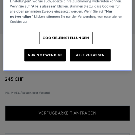
Einstellungen", wo Sie auch jederzeit Ihre Zustimmung widerrufen können.
Wenn Sie auf
“Alle zulassen“
klicken, stimmen Sie zu, dass Cookies für
alle oben genannten Zwecke eingesetzt werden. Wenn Sie auf
“Nur
notwendige”
klicken, stimmen Sie nur der Verwendung von essenziellen
Cookies zu.
COOKIE-EINSTELLUNGEN
Tissot
NUR NOTWENDIGE
ALLE ZULASSEN
T-Classic Every Time
245 CHF
inkl. MwSt. / kostenloser Versand
VERFÜGBARKEIT ANFRAGEN