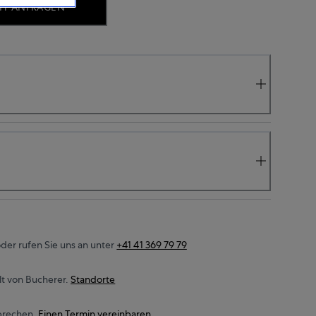
IT ANFRAGEN
der rufen Sie uns an unter
+41 41 369 79 79
t von Bucherer.
Standorte
prechen.
Einen Termin vereinbaren