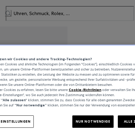
Oris
en wir Cookies und andere Tracking-Technologien?
n Cookies und ähnliche Technologien (im Folgenden "Cookies"), einschließlich Cookies 
Artelier
rn, um unsere Online-Plattformen bereitzustellen und sicher zu betreiben, Nutzereinstellu
 Statistiken zu erstellen, die Leistung der Website zu messen und zu optimieren sowie für
cke, um gezielte, personalisierte Werbung entsprechend Ihrer Surfaktivitäten und -präf
wenn Sie unsere Online-Plattformen oder die von Drittanbietern besuchen.
 Cookies zu erfahren, lesen Sie bitte unsere
Cookie-Richtlinien
oder verwalten Sie Ih
1.500 CHF
e-Einstellungen", wo Sie auch jederzeit Ihre Zustimmung widerrufen können.
f
“Alle zulassen“
klicken, stimmen Sie zu, dass Cookies für alle oben genannten Zwecke
n Sie auf
“Nur notwendige”
klicken, stimmen Sie nur der Verwendung von essenzielle
inkl. MwSt. / kostenloser Ver
-EINSTELLUNGEN
NUR NOTWENDIGE
ALLE 