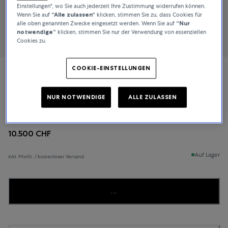
Einstellungen", wo Sie auch jederzeit Ihre Zustimmung widerrufen können.
Wenn Sie auf
“Alle zulassen“
klicken, stimmen Sie zu, dass Cookies für
alle oben genannten Zwecke eingesetzt werden. Wenn Sie auf
“Nur
notwendige”
klicken, stimmen Sie nur der Verwendung von essenziellen
Cookies zu.
COOKIE-EINSTELLUNGEN
IWC Schaffhausen
NUR NOTWENDIGE
ALLE ZULASSEN
Pilot’s Watch Chronograph
10.500 CHF
Auf Lager
inkl. MwSt. / kostenloser Versand
...