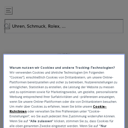
Zum
Inhalt
springen
UHREN
Hublot
Warum nutzen wir Cookies und andere Tracking-Technologien?
Wir verwenden Cookies und ähnliche Technologien (im Folgenden
Hublot verbindet Tradition und Innovation und fertigt einzigartige
"Cookies"), einschließlich Cookies von Drittanbietern, um unsere Online-
Schweizer Uhren, die die Kunst der Zeitmessung neu definieren.
Plattformen bereitzustellen und sicher zu betreiben, Nutzereinstellungen zu
ermöglichen, Statistiken zu erstellen, die Leistung der Website zu messen
Angetrieben von Kreativität und Innovationsgeist verkörpern die
und zu optimieren sowie für Marketingzwecke, um gezielte, personalisierte
ikonischen Designs und einzigartigen Materialien von Hublot die
Werbung entsprechend Ihrer Surfaktivitäten und -präferenzen anzuzeigen,
Leidenschaft für Exzellenz und das Bestreben, sich von anderen
wenn Sie unsere Online-Plattformen oder die von Drittanbietern besuchen.
abzuheben.
Um mehr über Cookies zu erfahren, lesen Sie bitte unsere
Cookie-
Richtlinien
oder verwalten Sie Ihre Präferenzen unter "Cookie-
Einstellungen", wo Sie auch jederzeit Ihre Zustimmung widerrufen können.
Wenn Sie auf
“Alle zulassen“
klicken, stimmen Sie zu, dass Cookies für
alle oben genannten Zwecke eingesetzt werden. Wenn Sie auf
“Nur