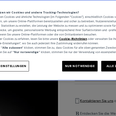
en wir Cookies und andere Tracking-Technologien?
..
n Cookies und ähnliche Technologien (im Folgenden "Cookies"), einschließlich Cookies 
rn, um unsere Online-Plattformen bereitzustellen und sicher zu betreiben, Nutzereinstellu
 Statistiken zu erstellen, die Leistung der Website zu messen und zu optimieren sowie für
cke, um gezielte, personalisierte Werbung entsprechend Ihrer Surfaktivitäten und -präf
wenn Sie unsere Online-Plattformen oder die von Drittanbietern besuchen.
 Cookies zu erfahren, lesen Sie bitte unsere
Cookie-Richtlinien
oder verwalten Sie Ih
PRODUKTDETAILS
e-Einstellungen", wo Sie auch jederzeit Ihre Zustimmung widerrufen können.
f
“Alle zulassen“
klicken, stimmen Sie zu, dass Cookies für alle oben genannten Zwecke
n Sie auf
“Nur notwendige”
klicken, stimmen Sie nur der Verwendung von essenzielle
-EINSTELLUNGEN
NUR NOTWENDIGE
ALLE 
SPEZIFIKATIONEN
Kontaktieren Sie uns
o
Entdecken Sie die Wel