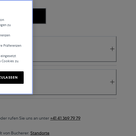
.
von
ngen zu
erenzen
re Präferenzen
 eingesetzt
n Cookies zu.
ZULASSEN
der rufen Sie uns an unter
+41 41 369 79 79
t von Bucherer.
Standorte