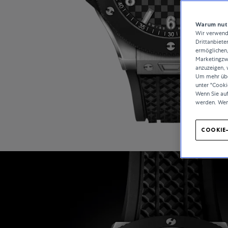
Warum nutz
Wir verwende
Drittanbiete
ermöglichen,
Marketingzwe
anzuzeigen, 
Um mehr über
unter "Cooki
Wenn Sie au
werden. Wen
COOKIE