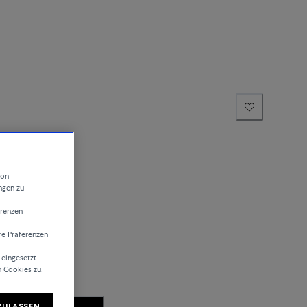
von
ngen zu
erenzen
re Präferenzen
sand
 eingesetzt
n Cookies zu.
ZULASSEN