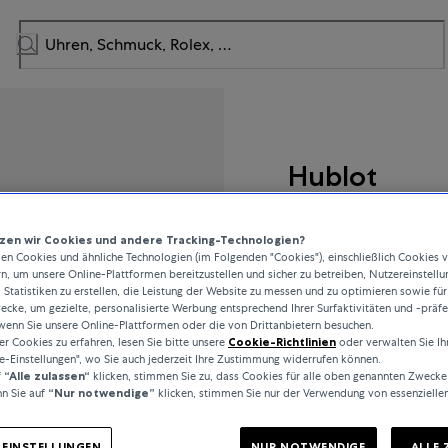
Hublot
Big Bang Unico
en wir Cookies und andere Tracking-Technologien?
n Cookies und ähnliche Technologien (im Folgenden "Cookies"), einschließlich Cookies 
rn, um unsere Online-Plattformen bereitzustellen und sicher zu betreiben, Nutzereinstellu
 Statistiken zu erstellen, die Leistung der Website zu messen und zu optimieren sowie für
25.900 CHF
cke, um gezielte, personalisierte Werbung entsprechend Ihrer Surfaktivitäten und -präf
wenn Sie unsere Online-Plattformen oder die von Drittanbietern besuchen.
 Cookies zu erfahren, lesen Sie bitte unsere
Cookie-Richtlinien
oder verwalten Sie Ih
inkl. MwSt. / kostenloser Ver
e-Einstellungen", wo Sie auch jederzeit Ihre Zustimmung widerrufen können.
f
“Alle zulassen“
klicken, stimmen Sie zu, dass Cookies für alle oben genannten Zwecke
n Sie auf
“Nur notwendige”
klicken, stimmen Sie nur der Verwendung von essenzielle
-EINSTELLUNGEN
NUR NOTWENDIGE
ALLE 