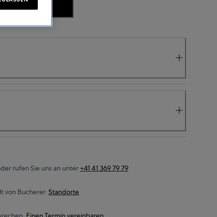
IT ANFRAGEN
der rufen Sie uns an unter
+41 41 369 79 79
t von Bucherer.
Standorte
prechen.
Einen Termin vereinbaren