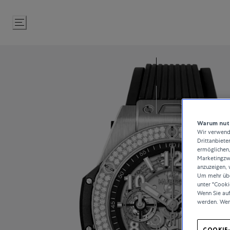
Zum
Inhalt
springen
Warum nutz
Wir verwende
Drittanbiete
ermöglichen,
Marketingzwe
anzuzeigen, 
Um mehr über
unter "Cooki
Wenn Sie au
werden. Wen
COOKIE