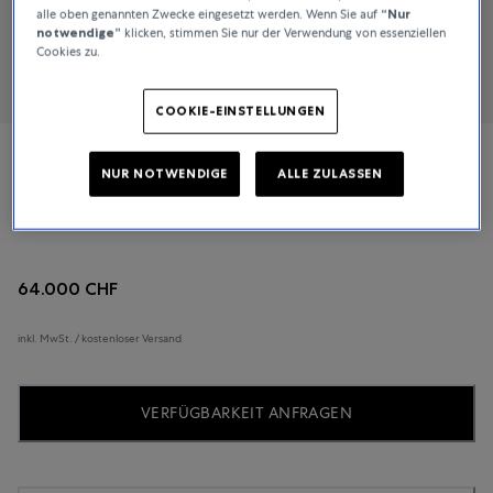
alle oben genannten Zwecke eingesetzt werden. Wenn Sie auf
“Nur
notwendige”
klicken, stimmen Sie nur der Verwendung von essenziellen
Cookies zu.
COOKIE-EINSTELLUNGEN
H. Moser & Cie.
NUR NOTWENDIGE
ALLE ZULASSEN
Streamliner Flyback Chronograph
64.000 CHF
inkl. MwSt. / kostenloser Versand
VERFÜGBARKEIT ANFRAGEN