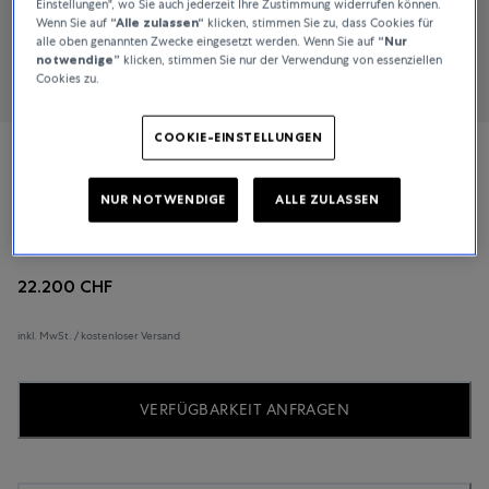
Einstellungen", wo Sie auch jederzeit Ihre Zustimmung widerrufen können.
Wenn Sie auf
“Alle zulassen“
klicken, stimmen Sie zu, dass Cookies für
alle oben genannten Zwecke eingesetzt werden. Wenn Sie auf
“Nur
notwendige”
klicken, stimmen Sie nur der Verwendung von essenziellen
Cookies zu.
COOKIE-EINSTELLUNGEN
Breguet
NUR NOTWENDIGE
ALLE ZULASSEN
Marine
22.200 CHF
inkl. MwSt. / kostenloser Versand
VERFÜGBARKEIT ANFRAGEN