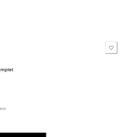
mplet
sand