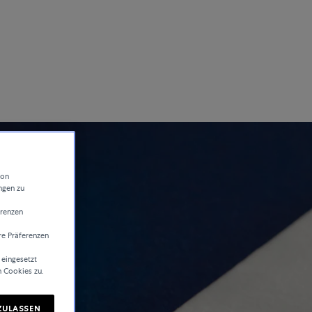
von
ngen zu
erenzen
re Präferenzen
 eingesetzt
n Cookies zu.
ZULASSEN