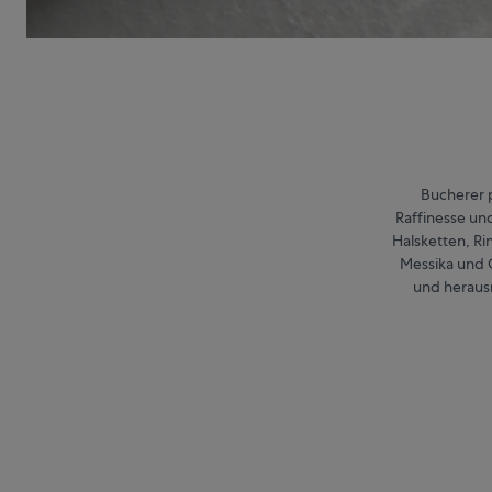
Bucherer p
Raffinesse un
Halsketten, R
Messika und 
und herausr