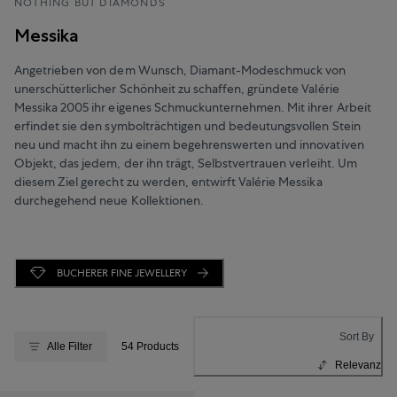
NOTHING BUT DIAMONDS
Messika
Angetrieben von dem Wunsch, Diamant-Modeschmuck von
unerschütterlicher Schönheit zu schaffen, gründete Valérie
Messika 2005 ihr eigenes Schmuckunternehmen. Mit ihrer Arbeit
erfindet sie den symbolträchtigen und bedeutungsvollen Stein
neu und macht ihn zu einem begehrenswerten und innovativen
Objekt, das jedem, der ihn trägt, Selbstvertrauen verleiht. Um
diesem Ziel gerecht zu werden, entwirft Valérie Messika
durchegehend neue Kollektionen.
BUCHERER FINE JEWELLERY
Sort By
Alle Filter
54 Products
Relevanz