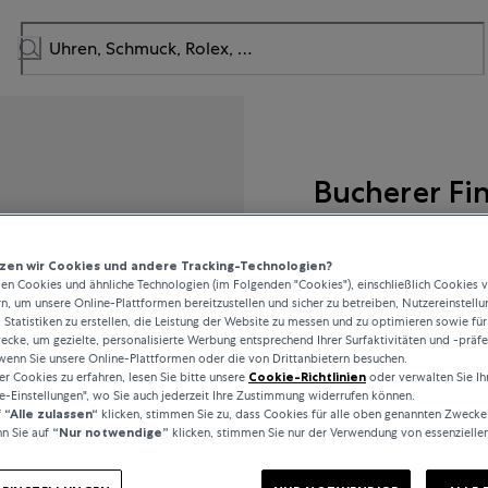
Bucherer Fi
Rock Diamonds
en wir Cookies und andere Tracking-Technologien?
n Cookies und ähnliche Technologien (im Folgenden "Cookies"), einschließlich Cookies 
rn, um unsere Online-Plattformen bereitzustellen und sicher zu betreiben, Nutzereinstellu
 Statistiken zu erstellen, die Leistung der Website zu messen und zu optimieren sowie für
2.800 CHF
cke, um gezielte, personalisierte Werbung entsprechend Ihrer Surfaktivitäten und -präf
wenn Sie unsere Online-Plattformen oder die von Drittanbietern besuchen.
 Cookies zu erfahren, lesen Sie bitte unsere
Cookie-Richtlinien
oder verwalten Sie Ih
inkl. MwSt. / kostenloser Ver
e-Einstellungen", wo Sie auch jederzeit Ihre Zustimmung widerrufen können.
f
“Alle zulassen“
klicken, stimmen Sie zu, dass Cookies für alle oben genannten Zwecke
n Sie auf
“Nur notwendige”
klicken, stimmen Sie nur der Verwendung von essenzielle
Auf Lager