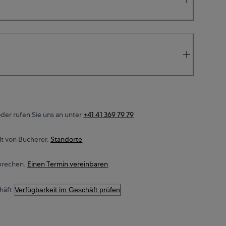
der rufen Sie uns an unter
+41 41 369 79 79
t von Bucherer.
Standorte
prechen.
Einen Termin vereinbaren
häft
Verfügbarkeit im Geschäft prüfen