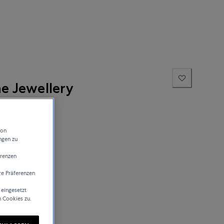
ne Jewellery
von
ngen zu
erenzen
re Präferenzen
sand
 eingesetzt
n Cookies zu.