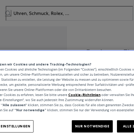
Bucherer Fi
en wir Cookies und andere Tracking-Technologien?
Classics
n Cookies und ähnliche Technologien (im Folgenden "Cookies"), einschließlich Cookies 
rn, um unsere Online-Plattformen bereitzustellen und sicher zu betreiben, Nutzereinstellu
 Statistiken zu erstellen, die Leistung der Website zu messen und zu optimieren sowie für
cke, um gezielte, personalisierte Werbung entsprechend Ihrer Surfaktivitäten und -präf
wenn Sie unsere Online-Plattformen oder die von Drittanbietern besuchen.
2.100 CHF
 Cookies zu erfahren, lesen Sie bitte unsere
Cookie-Richtlinien
oder verwalten Sie Ih
e-Einstellungen", wo Sie auch jederzeit Ihre Zustimmung widerrufen können.
f
“Alle zulassen“
klicken, stimmen Sie zu, dass Cookies für alle oben genannten Zwecke
inkl. MwSt. / kostenloser Ver
n Sie auf
“Nur notwendige”
klicken, stimmen Sie nur der Verwendung von essenzielle
Auf Lager
-EINSTELLUNGEN
NUR NOTWENDIGE
ALLE 