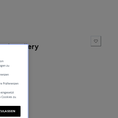
ne Jewellery
von
ngen zu
erenzen
re Präferenzen
 eingesetzt
sand
n Cookies zu.
ZULASSEN