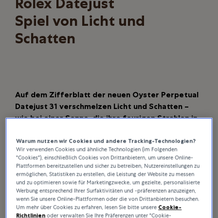
Rolex Datejust
Spiel von Licht und
Schatten
Auf dem Zifferblatt der neuen Oyster Perpetual
Datejust 31 verschmelzen Licht und Schatten –
wie bei einer Sonne, die ihre feurigen Strahlen in
die Abend­dämmerung wirft.
Dieses Zifferblatt in
Rot ombré zeigt einen subtilen Übergang von dem
Warum nutzen wir Cookies und andere Tracking-Technologien?
Wir verwenden Cookies und ähnliche Technologien (im Folgenden
Feuer in seiner Mitte zu der schwarzen Nacht an
"Cookies"), einschließlich Cookies von Drittanbietern, um unsere Online-
seinem Außenrand. Ein Spiel von Hell und Dunkel,
Plattformen bereitzustellen und sicher zu betreiben, Nutzereinstellungen zu
ermöglichen, Statistiken zu erstellen, die Leistung der Website zu messen
akzentuiert durch den Glanz der Diamanten auf
und zu optimieren sowie für Marketingzwecke, um gezielte, personalisierte
Lünette und Zifferblatt.
Werbung entsprechend Ihrer Surfaktivitäten und -präferenzen anzuzeigen,
wenn Sie unsere Online-Plattformen oder die von Drittanbietern besuchen.
Um mehr über Cookies zu erfahren, lesen Sie bitte unsere
Cookie-
Richtlinien
oder verwalten Sie Ihre Präferenzen unter "Cookie-