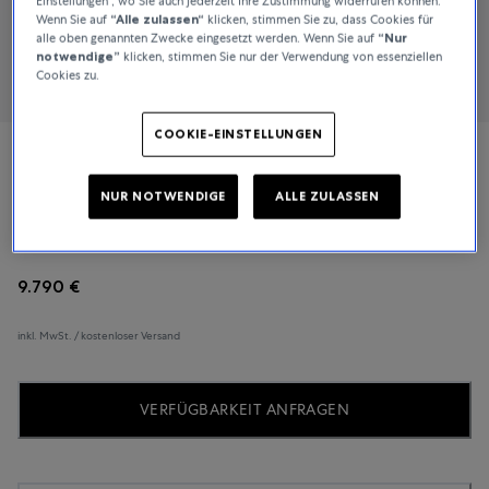
Einstellungen", wo Sie auch jederzeit Ihre Zustimmung widerrufen können.
Wenn Sie auf
“Alle zulassen“
klicken, stimmen Sie zu, dass Cookies für
alle oben genannten Zwecke eingesetzt werden. Wenn Sie auf
“Nur
notwendige”
klicken, stimmen Sie nur der Verwendung von essenziellen
Cookies zu.
COOKIE-EINSTELLUNGEN
Chopard
NUR NOTWENDIGE
ALLE ZULASSEN
Happy Sport
9.790 €
inkl. MwSt. / kostenloser Versand
VERFÜGBARKEIT ANFRAGEN