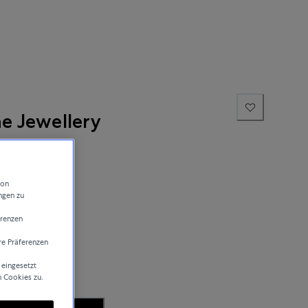
ne Jewellery
von
ngen zu
erenzen
re Präferenzen
sand
 eingesetzt
n Cookies zu.