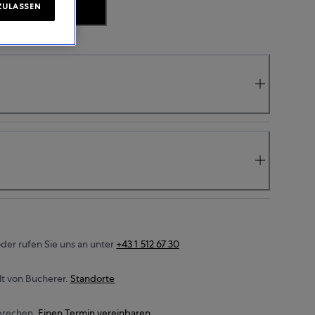
IT ANFRAGEN
ZULASSEN
der rufen Sie uns an unter
+43 1 512 67 30
t von Bucherer.
Standorte
prechen.
Einen Termin vereinbaren