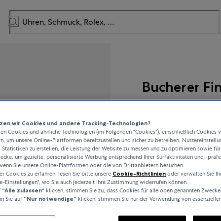
Bucherer Fi
Joy
en wir Cookies und andere Tracking-Technologien?
n Cookies und ähnliche Technologien (im Folgenden "Cookies"), einschließlich Cookies 
rn, um unsere Online-Plattformen bereitzustellen und sicher zu betreiben, Nutzereinstellu
 Statistiken zu erstellen, die Leistung der Website zu messen und zu optimieren sowie für
38.300 €
cke, um gezielte, personalisierte Werbung entsprechend Ihrer Surfaktivitäten und -präf
wenn Sie unsere Online-Plattformen oder die von Drittanbietern besuchen.
 Cookies zu erfahren, lesen Sie bitte unsere
Cookie-Richtlinien
oder verwalten Sie Ih
inkl. MwSt. / kostenloser Ver
e-Einstellungen", wo Sie auch jederzeit Ihre Zustimmung widerrufen können.
f
“Alle zulassen“
klicken, stimmen Sie zu, dass Cookies für alle oben genannten Zwecke
n Sie auf
“Nur notwendige”
klicken, stimmen Sie nur der Verwendung von essenzielle