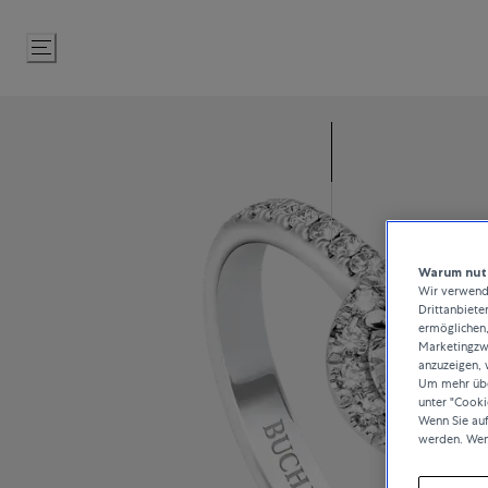
Zum
Inhalt
springen
Warum nutz
Wir verwende
Drittanbiete
ermöglichen,
Marketingzwe
anzuzeigen, 
Um mehr über
unter "Cooki
Wenn Sie au
werden. Wen