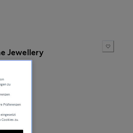
ne Jewellery
von
ngen zu
erenzen
re Präferenzen
sand
 eingesetzt
n Cookies zu.