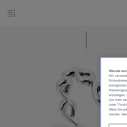
Zum
Inhalt
springen
Warum nutz
Wir verwende
Drittanbiete
ermöglichen,
Marketingzwe
anzuzeigen, 
Um mehr über
unter "Cooki
Wenn Sie au
werden. Wen