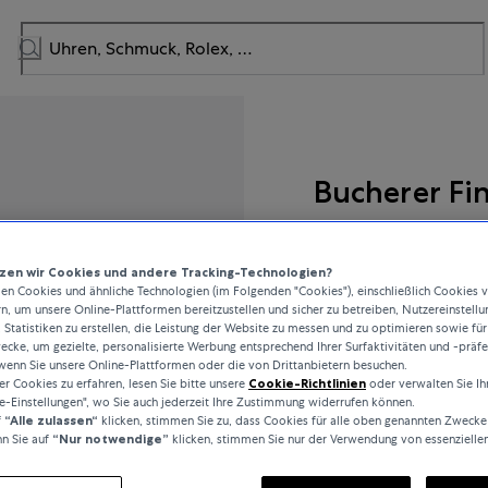
Bucherer Fi
Lacrima
en wir Cookies und andere Tracking-Technologien?
n Cookies und ähnliche Technologien (im Folgenden "Cookies"), einschließlich Cookies 
rn, um unsere Online-Plattformen bereitzustellen und sicher zu betreiben, Nutzereinstellu
 Statistiken zu erstellen, die Leistung der Website zu messen und zu optimieren sowie für
1.350 €
cke, um gezielte, personalisierte Werbung entsprechend Ihrer Surfaktivitäten und -präf
wenn Sie unsere Online-Plattformen oder die von Drittanbietern besuchen.
 Cookies zu erfahren, lesen Sie bitte unsere
Cookie-Richtlinien
oder verwalten Sie Ih
inkl. MwSt. / kostenloser Ver
e-Einstellungen", wo Sie auch jederzeit Ihre Zustimmung widerrufen können.
f
“Alle zulassen“
klicken, stimmen Sie zu, dass Cookies für alle oben genannten Zwecke
n Sie auf
“Nur notwendige”
klicken, stimmen Sie nur der Verwendung von essenzielle
Auf Lager