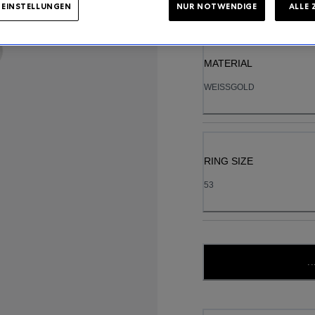
-EINSTELLUNGEN
NUR NOTWENDIGE
ALLE 
MATERIAL
WEISSGOLD
RING SIZE
53
..