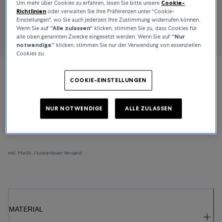
Um mehr über Cookies zu erfahren, lesen Sie bitte unsere
Cookie-
Richtlinien
oder verwalten Sie Ihre Präferenzen unter "Cookie-
Einstellungen", wo Sie auch jederzeit Ihre Zustimmung widerrufen können.
Wenn Sie auf
“Alle zulassen“
klicken, stimmen Sie zu, dass Cookies für
alle oben genannten Zwecke eingesetzt werden. Wenn Sie auf
“Nur
notwendige”
klicken, stimmen Sie nur der Verwendung von essenziellen
Cookies zu.
Bucherer Fine Jewellery
COOKIE-EINSTELLUNGEN
Floating Diamonds
NUR NOTWENDIGE
ALLE ZULASSEN
2.900 €
inkl. MwSt. / kostenloser Versand
MATERIAL