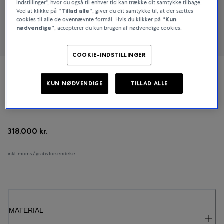
indstillinger", hvor du også til enhver tid kan trække dit samtykke tilbage.
Ved at klikke på
“Tillad alle“
, giver du dit samtykke til, at der sættes
cookies til alle de ovennævnte formål. Hvis du klikker på
“Kun
nødvendige”
, accepterer du kun brugen af nødvendige cookies.
COOKIE-INDSTILLINGER
Bucherer Fine Jewellery
KUN NØDVENDIGE
TILLAD ALLE
Diamond Twist
318.000 kr.
inkl. moms / gratis forsendelse
MATERIAL