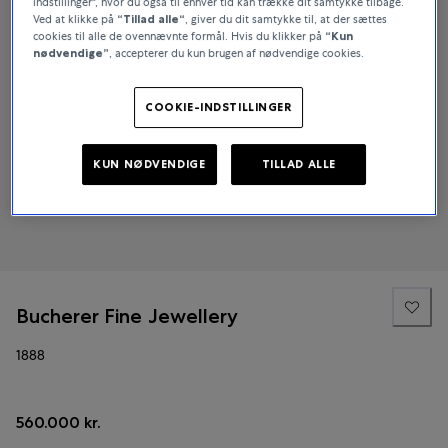
indstillinger", hvor du også til enhver tid kan trække dit samtykke tilbage.
Ved at klikke på
“Tillad alle“
, giver du dit samtykke til, at der sættes
cookies til alle de ovennævnte formål. Hvis du klikker på
“Kun
nødvendige”
, accepterer du kun brugen af nødvendige cookies.
COOKIE-INDSTILLINGER
KUN NØDVENDIGE
TILLAD ALLE
Bucherer Fine Jewellery
1888
560.000 kr.