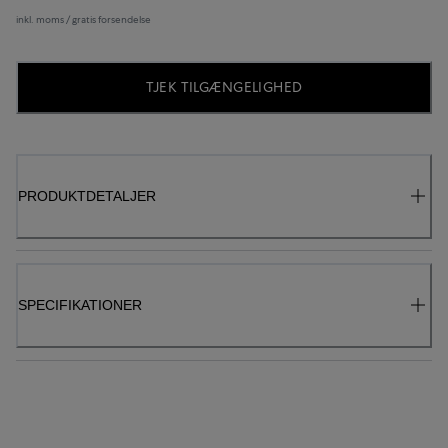
inkl. moms / gratis forsendelse
TJEK TILGÆNGELIGHED
PRODUKTDETALJER
SPECIFIKATIONER