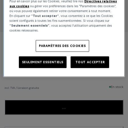
Pour en savoir plus sur les Cookies, veuillez lire nos
Directives relatives
aux cookies
ou gérer vos préférences dans les "Paramètres des cookies",
où vous pouvez également retirer votre consentement à tout moment.
En cliquant sur
“Tout accepter“
, vous consentez à ce que les Cookies
soient configurés à toutes les fins susmentionnées. Si vous cliquez sur
“Seulement essentiels”
, vous acceptez l'utilisation uniquement des
cookies nécessaires.
De Bethune
PARAMÈTRES DES COOKIES
DB28 XS Starry Seas
SEULEMENT ESSENTIELS
TOUT ACCEPTER
83 200 CHF
En stock
incl. TVA / Livraison gratuite
...