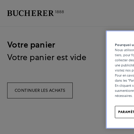
Votre panier
Pourquoi u
Nous utiliso
Votre panier est vide
tiers, pour f
collecter des
une publicit
visitez nos p
Pour en savoi
dans les "Pa
En cliquant 
CONTINUER LES ACHATS
susmentionné
nécessaires.
PARAMÈT