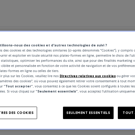
tilisons-nous des cookies et d'autres technologies de suivi ?
ns des cookies et des technologies similaires (ci-après dénommés "Cookies"), y compris 
ournir et exploiter en toute sécurité nos plates-formes en ligne, permettre le choix de l'uti
 statistiques, optimiser les performances du site, ainsi que pour des finalités marketing v
é ciblée et personnalisée en fonction de votre activité de navigation et de vos préférence
lates-formes en ligne ou celles de tiers.
r plus sur les Cookies, veuillez lire nos
Directives relatives aux cookies
ou gérer vos
ramètres des cookies", où vous pouvez également retirer votre consentement à tout mom
sur
“Tout accepter“
, vous consentez à ce que les Cookies soient configurés à toutes les
es. Si vous cliquez sur
“Seulement essentiels”
, vous acceptez l'utilisation uniquem
RES DES COOKIES
SEULEMENT ESSENTIELS
TOUT 