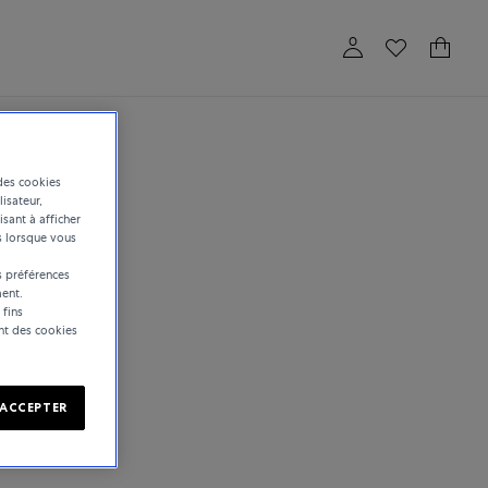
S'identifier
des cookies
lisateur,
isant à afficher
s lorsque vous
 préférences
ent.
 fins
ent des cookies
ACCEPTER