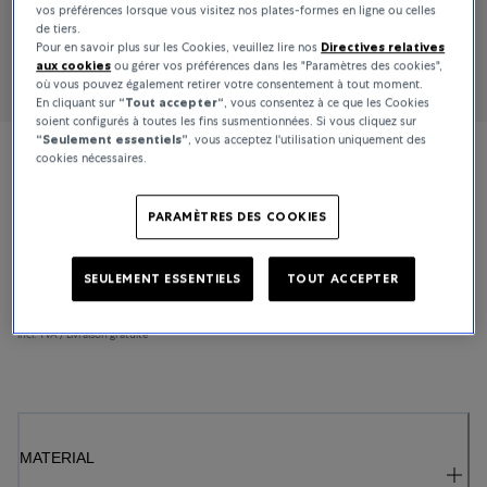
vos préférences lorsque vous visitez nos plates-formes en ligne ou celles
de tiers.
Pour en savoir plus sur les Cookies, veuillez lire nos
Directives relatives
aux cookies
ou gérer vos préférences dans les "Paramètres des cookies",
où vous pouvez également retirer votre consentement à tout moment.
En cliquant sur
“Tout accepter“
, vous consentez à ce que les Cookies
soient configurés à toutes les fins susmentionnées. Si vous cliquez sur
“Seulement essentiels”
, vous acceptez l'utilisation uniquement des
cookies nécessaires.
Bucherer Fine Jewellery
Diamond Twist
PARAMÈTRES DES COOKIES
SEULEMENT ESSENTIELS
TOUT ACCEPTER
38 500 CHF
En stock
incl. TVA / Livraison gratuite
MATERIAL