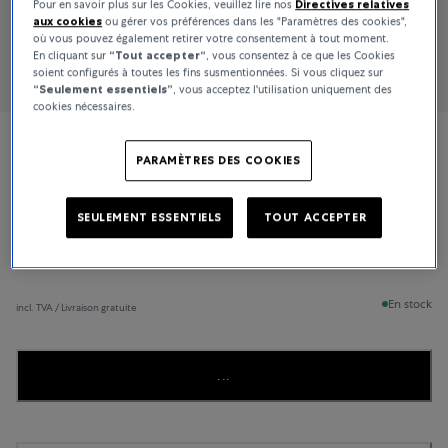
Pour en savoir plus sur les Cookies, veuillez lire nos
Directives relatives
aux cookies
ou gérer vos préférences dans les "Paramètres des cookies",
où vous pouvez également retirer votre consentement à tout moment.
En cliquant sur
“Tout accepter“
, vous consentez à ce que les Cookies
soient configurés à toutes les fins susmentionnées. Si vous cliquez sur
“Seulement essentiels”
, vous acceptez l'utilisation uniquement des
cookies nécessaires.
TUDOR
PARAMÈTRES DES COOKIES
Royal
SEULEMENT ESSENTIELS
TOUT ACCEPTER
5 040 €
En stock
incl. TVA / Livraison gratuite
...