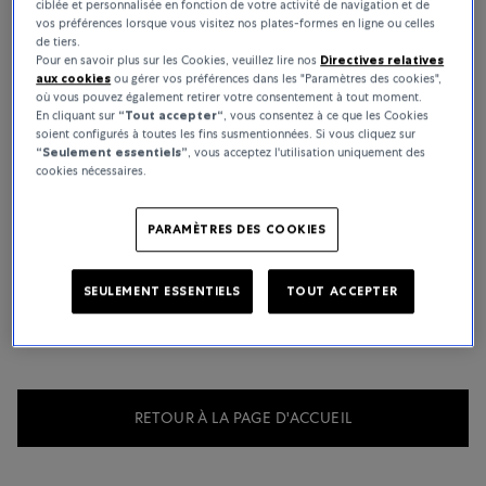
Baume & Mercier
ciblée et personnalisée en fonction de votre activité de navigation et de
vos préférences lorsque vous visitez nos plates-formes en ligne ou celles
de tiers.
Depuis toujours, la Maison d’Horlogerie Baume & Mercier est
Pour en savoir plus sur les Cookies, veuillez lire nos
Directives relatives
associée à des émotions fortes et à des instants de célébration.
aux cookies
ou gérer vos préférences dans les "Paramètres des cookies",
Tous ses modèles témoignent d’un savoir-faire horloger
où vous pouvez également retirer votre consentement à tout moment.
remarquable. Depuis 1830, la saga familiale continue.
En cliquant sur
“Tout accepter“
, vous consentez à ce que les Cookies
soient configurés à toutes les fins susmentionnées. Si vous cliquez sur
“Seulement essentiels”
, vous acceptez l'utilisation uniquement des
cookies nécessaires.
AUCUN RÉSULTAT À AFFICHER
PARAMÈTRES DES COOKIES
Nous sommes désolés!
SEULEMENT ESSENTIELS
TOUT ACCEPTER
Cette marque n'est pas disponible dans votre marché
RETOUR À LA PAGE D'ACCUEIL