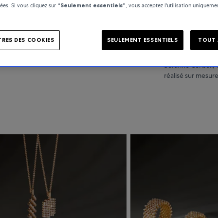
es. Si vous cliquez sur
“Seulement essentiels”
, vous acceptez l'utilisation uniquem
LE PAYS
RES DES COOKIES
SEULEMENT ESSENTIELS
TOUT 
Créer signifie do
Serafino Consoli, 
réalisé sur mesur