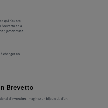
e qui n’existe
n Brevetto et la
er, jamais vues
é à changer en
on Brevetto
ional d’invention. Imaginez un bijou qui, d’un