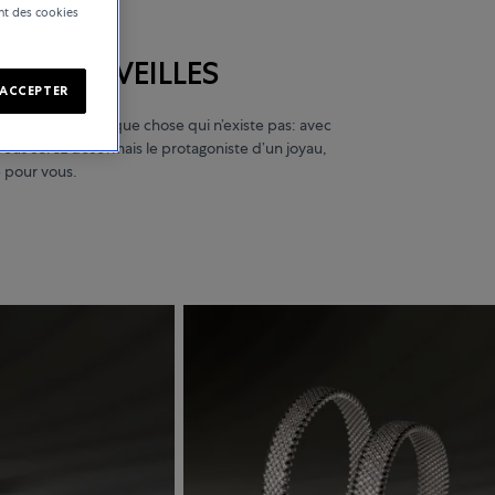
ent des cookies
 DES MERVEILLES
ACCEPTER
nner forme à quelque chose qui n’existe pas: avec
vous serez désormais le protagoniste d’un joyau,
e pour vous.