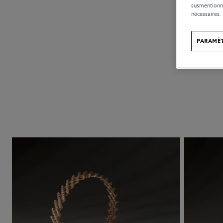
susmentionné
nécessaires.
PARAMÈT