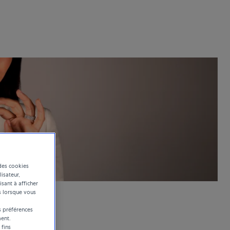
des cookies
lisateur,
isant à afficher
s lorsque vous
 préférences
ent.
 fins