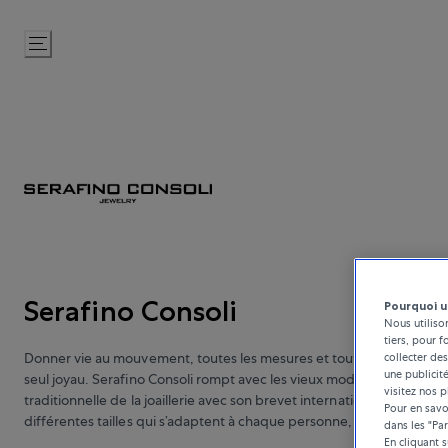
Passer
au
contenu
Serafino Consoli
Pourquoi u
Nous utiliso
tiers, pour f
Donner vie au mouvement, toutes les mesures et toutes les transfo
collecter des
une publicit
seul joyau. Serafino Consoli rompt avec les vieux modèles, et dépass
visitez nos p
traditionnelle de la joaillerie avec son brevet international d’inventi
Pour en savoi
différentes tailles qui s’adaptent à chaque personne, contexte et 
dans les "Pa
En cliquant 