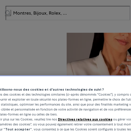
tilisons-nous des cookies et d'autres technologies de suivi ?
ns des cookies et des technologies similaires (ci-après dénommés "Cookies"), y compris 
ournir et exploiter en toute sécurité nos plates-formes en ligne, permettre le choix de l'uti
rmations en un
 statistiques, optimiser les performances du site, ainsi que pour des finalités marketing v
é ciblée et personnalisée en fonction de votre activité de navigation et de vos préférence
e la mentalité
lates-formes en ligne ou celles de tiers.
on: des joyaux de
r plus sur les Cookies, veuillez lire nos
Directives relatives aux cookies
ou gérer vos
changement.
ramètres des cookies", où vous pouvez également retirer votre consentement à tout mom
sur
“Tout accepter“
, vous consentez à ce que les Cookies soient configurés à toutes les