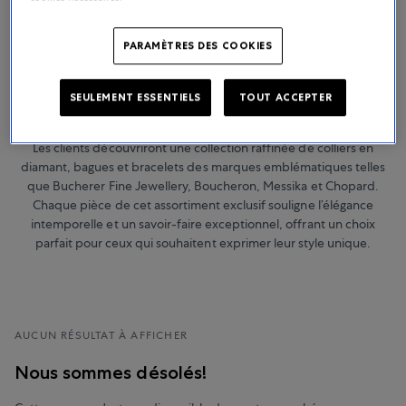
PARAMÈTRES DES COOKIES
Bijoux
SEULEMENT ESSENTIELS
TOUT ACCEPTER
Bucherer présente une sélection inégalée de bijoux de luxe,
méticuleusement sélectionnés pour incarner sophistication et art.
Les clients découvriront une collection raffinée de colliers en
diamant, bagues et bracelets des marques emblématiques telles
que Bucherer Fine Jewellery, Boucheron, Messika et Chopard.
Chaque pièce de cet assortiment exclusif souligne l’élégance
intemporelle et un savoir-faire exceptionnel, offrant un choix
parfait pour ceux qui souhaitent exprimer leur style unique.
AUCUN RÉSULTAT À AFFICHER
Nous sommes désolés!