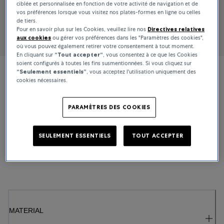
ciblée et personnalisée en fonction de votre activité de navigation et de
vos préférences lorsque vous visitez nos plates-formes en ligne ou celles
de tiers.
Pour en savoir plus sur les Cookies, veuillez lire nos
Directives relatives
aux cookies
ou gérer vos préférences dans les "Paramètres des cookies",
où vous pouvez également retirer votre consentement à tout moment.
En cliquant sur
“Tout accepter“
, vous consentez à ce que les Cookies
soient configurés à toutes les fins susmentionnées. Si vous cliquez sur
“Seulement essentiels”
, vous acceptez l'utilisation uniquement des
Bucherer Fine Jewellery
cookies nécessaires.
Rock Diamonds
PARAMÈTRES DES COOKIES
3 000 €
SEULEMENT ESSENTIELS
TOUT ACCEPTER
En stock
incl. TVA / Livraison gratuite
MATERIAL