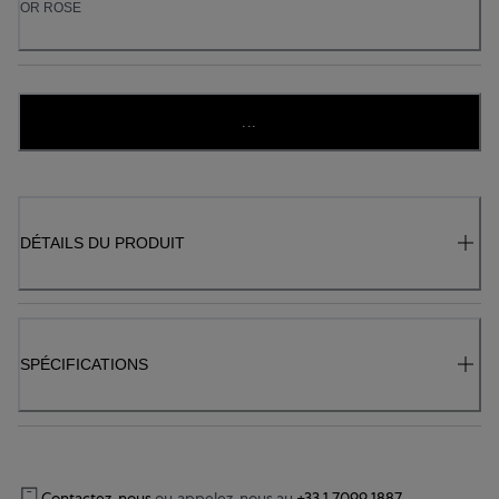
OR ROSE
...
DÉTAILS DU PRODUIT
SPÉCIFICATIONS
Contactez-nous
ou appelez-nous au
+33 1 7099 1887