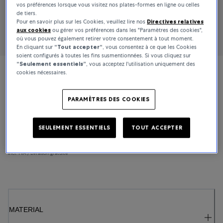
vos préférences lorsque vous visitez nos plates-formes en ligne ou celles
de tiers.
Pour en savoir plus sur les Cookies, veuillez lire nos
Directives relatives
aux cookies
ou gérer vos préférences dans les "Paramètres des cookies",
où vous pouvez également retirer votre consentement à tout moment.
En cliquant sur
“Tout accepter“
, vous consentez à ce que les Cookies
soient configurés à toutes les fins susmentionnées. Si vous cliquez sur
“Seulement essentiels”
, vous acceptez l'utilisation uniquement des
cookies nécessaires.
Bucherer Fine Jewellery
Diamond Twist
PARAMÈTRES DES COOKIES
SEULEMENT ESSENTIELS
TOUT ACCEPTER
25 000 €
En stock
incl. TVA / Livraison gratuite
MATERIAL